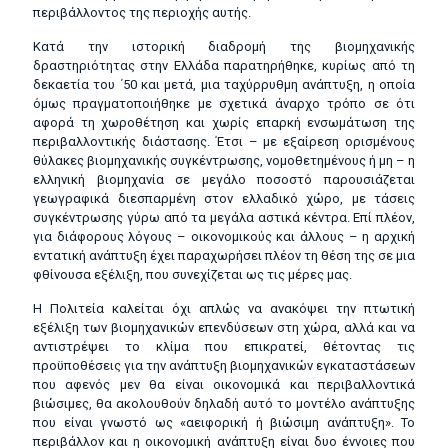
περιβάλλοντος της περιοχής αυτής.
Κατά την ιστορική διαδρομή της βιομηχανικής
δραστηριότητας στην Ελλάδα παρατηρήθηκε, κυρίως από τη
δεκαετία του ΄50 και μετά, μια ταχύρρυθμη ανάπτυξη, η οποία
όμως πραγματοποιήθηκε με σχετικά άναρχο τρόπο σε ότι
αφορά τη χωροθέτηση και χωρίς επαρκή ενσωμάτωση της
περιβαλλοντικής διάστασης. Έτσι – με εξαίρεση ορισμένους
θύλακες βιομηχανικής συγκέντρωσης, νομοθετημένους ή μη – η
ελληνική βιομηχανία σε μεγάλο ποσοστό παρουσιάζεται
γεωγραφικά διεσπαρμένη στον ελλαδικό χώρο, με τάσεις
συγκέντρωσης γύρω από τα μεγάλα αστικά κέντρα. Επί πλέον,
για διάφορους λόγους – οικονομικούς και άλλους – η αρχική
εντατική ανάπτυξη έχει παραχωρήσει πλέον τη θέση της σε μια
φθίνουσα εξέλιξη, που συνεχίζεται ως τις μέρες μας.
Η Πολιτεία καλείται όχι απλώς να ανακόψει την πτωτική
εξέλιξη των βιομηχανικών επενδύσεων στη χώρα, αλλά και να
αντιστρέψει το κλίμα που επικρατεί, θέτοντας τις
προϋποθέσεις για την ανάπτυξη βιομηχανικών εγκαταστάσεων
που αφενός μεν θα είναι οικονομικά και περιβαλλοντικά
βιώσιμες, θα ακολουθούν δηλαδή αυτό το μοντέλο ανάπτυξης
που είναι γνωστό ως «αειφορική ή βιώσιμη ανάπτυξη». Το
περιβάλλον και η οικονομική ανάπτυξη είναι δυο έννοιες που