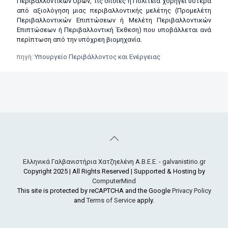
Περιβαλλοντικών Όρων, τις οποίες η Πολιτεία χορηγεί ύστερα
από αξιολόγηση μιας περιβαλλοντικής μελέτης (Προμελέτη
Περιβαλλοντικών Επιπτώσεων ή Μελέτη Περιβαλλοντικών
Επιπτώσεων ή Περιβαλλοντική Έκθεση) που υποβάλλεται ανά
περίπτωση από την υπόχρεη βιομηχανία.
πηγή:
Υπουργείο Περιβάλλοντος και Ενέργειας
Ελληνικά Γαλβανιστήρια Χατζηελένη Α.Β.Ε.Ε. - galvanistirio.gr
Copyright 2025 | All Rights Reserved | Supported & Hosting by
ComputerMind
This site is protected by reCAPTCHA and the Google
Privacy Policy
and
Terms of Service
apply.