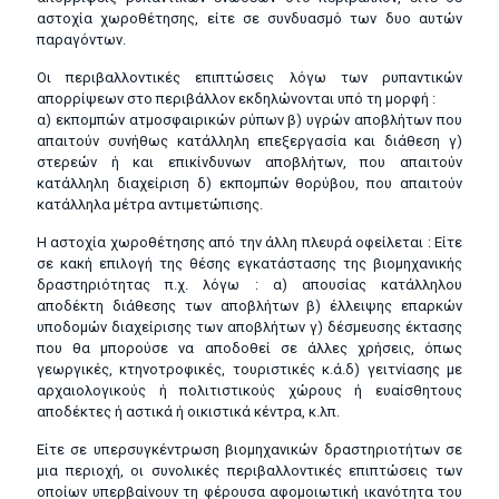
αστοχία χωροθέτησης, είτε σε συνδυασμό των δυο αυτών
παραγόντων.
Οι περιβαλλοντικές επιπτώσεις λόγω των ρυπαντικών
απορρίψεων στο περιβάλλον εκδηλώνονται υπό τη μορφή :
α) εκπομπών ατμοσφαιρικών ρύπων β) υγρών αποβλήτων που
απαιτούν συνήθως κατάλληλη επεξεργασία και διάθεση γ)
στερεών ή και επικίνδυνων αποβλήτων, που απαιτούν
κατάλληλη διαχείριση δ) εκπομπών θορύβου, που απαιτούν
κατάλληλα μέτρα αντιμετώπισης.
Η αστοχία χωροθέτησης από την άλλη πλευρά οφείλεται : Είτε
σε κακή επιλογή της θέσης εγκατάστασης της βιομηχανικής
δραστηριότητας π.χ. λόγω : α) απουσίας κατάλληλου
αποδέκτη διάθεσης των αποβλήτων β) έλλειψης επαρκών
υποδομών διαχείρισης των αποβλήτων γ) δέσμευσης έκτασης
που θα μπορούσε να αποδοθεί σε άλλες χρήσεις, όπως
γεωργικές, κτηνοτροφικές, τουριστικές κ.ά.δ) γειτνίασης με
αρχαιολογικούς ή πολιτιστικούς χώρους ή ευαίσθητους
αποδέκτες ή αστικά ή οικιστικά κέντρα, κ.λπ.
Είτε σε υπερσυγκέντρωση βιομηχανικών δραστηριοτήτων σε
μια περιοχή, οι συνολικές περιβαλλοντικές επιπτώσεις των
οποίων υπερβαίνουν τη φέρουσα αφομοιωτική ικανότητα του